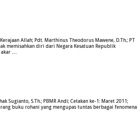
rajaan Allah; Pdt. Marthinus Theodorus Mawene, D.Th.; PT
ndak memisahkan diri dari Negara Kesatuan Republik
a akar …
k Sugianto, S.Th.; PBMR Andi; Cetakan ke-1: Maret 2011;
arang buku rohani yang mengupas tuntas berbagai fenomena