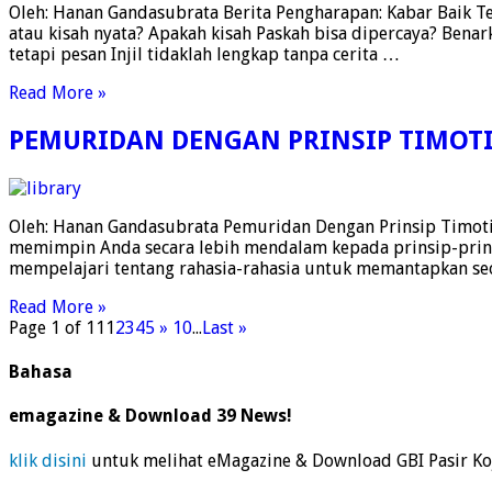
Oleh: Hanan Gandasubrata Berita Pengharapan: Kabar Baik Te
atau kisah nyata? Apakah kisah Paskah bisa dipercaya? Benark
tetapi pesan Injil tidaklah lengkap tanpa cerita …
Read More »
PEMURIDAN DENGAN PRINSIP TIMOT
Oleh: Hanan Gandasubrata Pemuridan Dengan Prinsip Timotius
memimpin Anda secara lebih mendalam kepada prinsip-prinsi
mempelajari tentang rahasia-rahasia untuk memantapkan 
Read More »
Page 1 of 11
1
2
3
4
5
»
10
...
Last »
Bahasa
emagazine & Download 39 News!
klik disini
untuk melihat eMagazine & Download GBI Pasir Ko