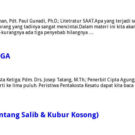
n, Pdt. Paul Gunadi, Ph.D.; Litetratur SAAT.Apa yang terjadi s
a orang yang tadinya sangat mencintai.Dalam materi ini kita a
-kurangnya ada tiga penyebab hilangnya …
IGA
ta Ketiga; Pdm. Drs. Josep Tatang, M.Th.; Penerbit Cipta Agung
rti ke lima puluh. Peristiwa Pentakosta Kesatu dapat kita baca
tang Salib & Kubur Kosong)