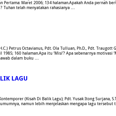
kan Pertama: Maret 2006; 134 halaman.Apakah Anda pernah be
ni? Tuhan telah menyatakan rahasianya …
.C.) Petrus Octavianus, Pdt. Ola Tulluan, Ph.D., Pdt. Traugott 
ril 1985; 160 halaman.Apa itu ‘Misi’? Apa sebenarnya motivasi ‘
dijawab dalam buku …
ALIK LAGU
emporer (Kisah Di Balik Lagu); Pdt. Yusak Itong Surjana, S.Th
 umumnya, namun lebih menjelaskan mengapa lagu tersebut ter