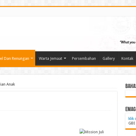
kel Dan Renungan
Warta Jemaat
Persembahan
Gallery
Kontak
ian Anak
Baha
emag
klik 
GBI 