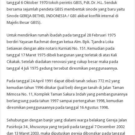
tanggal 6 Oktober 1970 tokoh perintis GBIS, Pdt. Dr. H.L. Senduk
bersama sejumlah pendeta GBIS membentuk sinode yang baru yaitu
Sinode GEREJA BETHEL INDONESIA / GBI akibat konflik internal di
Majelis Besar GBIS).
Untuk mendirikan rumah ibadah pada tanggal 28 Februari 1975
berdiri Yayasan Rachmat dengan ketua Alm. Bpk. Tjandra Loka
Setiawan dengan akte notaris Kurniati No. 151. Kemudian pada
tanggal 17 Maret 1975 dibeli bangunan yang terletak di atas Kali
Cikakak. Setelah diadakan renovasi yang cukup besar maka pada
tanggal 4 Juli 1975 gedung tersebut diresmikan penggunaannya.
Pada tanggal 24 April 1991 dapat dibeli tanah seluas 772 m2 yang
kemudian tahun 1996 ditukar (jual beli) dengan tanah di Jalan Taman
Mimosa No. 11, Komplek Taman Sakura Indah yang pembangunannya
berlangsung pada tahun 1997 sampai pertengahan 1998, kemudian
diresmikan penggunaannya pada tanggal 16 Agustus 1998.
Sehubungan dengan banjir yang dialami warga belakang Gereja Jalan
Pasirkoja 34 , khususnya yang terjadi pada tanggal 7 Desember 2002
dan 13 Maret 2003, maka diputuskan gereja dibongkar pada tanggal