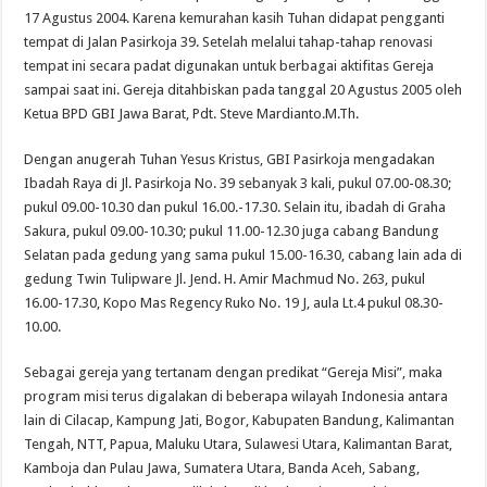
17 Agustus 2004. Karena kemurahan kasih Tuhan didapat pengganti
tempat di Jalan Pasirkoja 39. Setelah melalui tahap-tahap renovasi
tempat ini secara padat digunakan untuk berbagai aktifitas Gereja
sampai saat ini. Gereja ditahbiskan pada tanggal 20 Agustus 2005 oleh
Ketua BPD GBI Jawa Barat, Pdt. Steve Mardianto.M.Th.
Dengan anugerah Tuhan Yesus Kristus, GBI Pasirkoja mengadakan
Ibadah Raya di Jl. Pasirkoja No. 39 sebanyak 3 kali, pukul 07.00-08.30;
pukul 09.00-10.30 dan pukul 16.00.-17.30. Selain itu, ibadah di Graha
Sakura, pukul 09.00-10.30; pukul 11.00-12.30 juga cabang Bandung
Selatan pada gedung yang sama pukul 15.00-16.30, cabang lain ada di
gedung Twin Tulipware Jl. Jend. H. Amir Machmud No. 263, pukul
16.00-17.30, Kopo Mas Regency Ruko No. 19 J, aula Lt.4 pukul 08.30-
10.00.
Sebagai gereja yang tertanam dengan predikat “Gereja Misi”, maka
program misi terus digalakan di beberapa wilayah Indonesia antara
lain di Cilacap, Kampung Jati, Bogor, Kabupaten Bandung, Kalimantan
Tengah, NTT, Papua, Maluku Utara, Sulawesi Utara, Kalimantan Barat,
Kamboja dan Pulau Jawa, Sumatera Utara, Banda Aceh, Sabang,