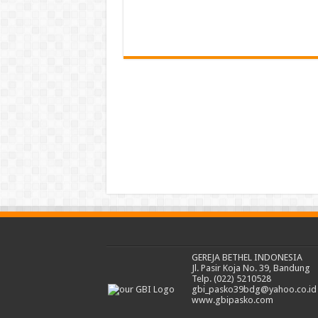
GEREJA BETHEL INDONESIA
Jl. Pasir Koja No. 39, Bandung
Telp. (022) 5210528
gbi_pasko39bdg@yahoo.co.id
www.gbipasko.com