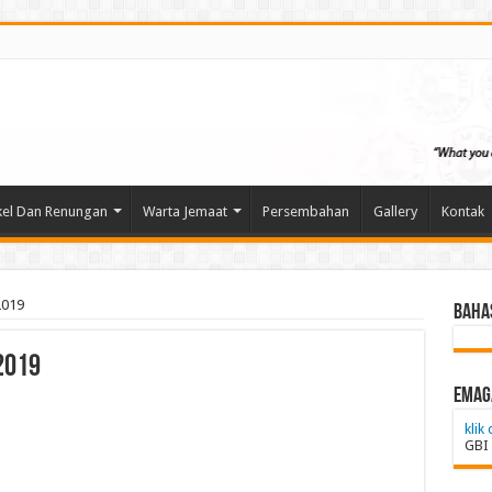
kel Dan Renungan
Warta Jemaat
Persembahan
Gallery
Kontak
2019
Baha
2019
emag
klik 
GBI 