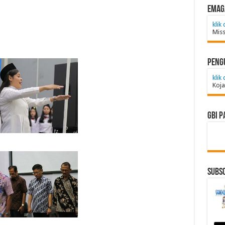
emag
klik 
Miss
Peng
klik 
Koja
GBI P
Subsc