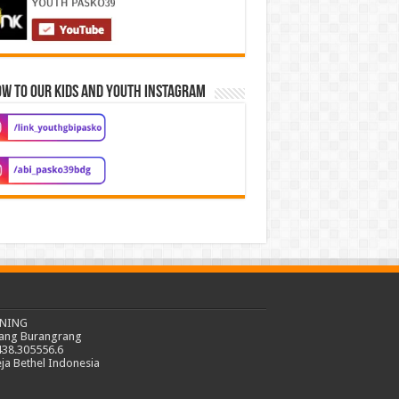
w to our Kids and Youth Instagram
ENING
ang Burangrang
438.305556.6
eja Bethel Indonesia