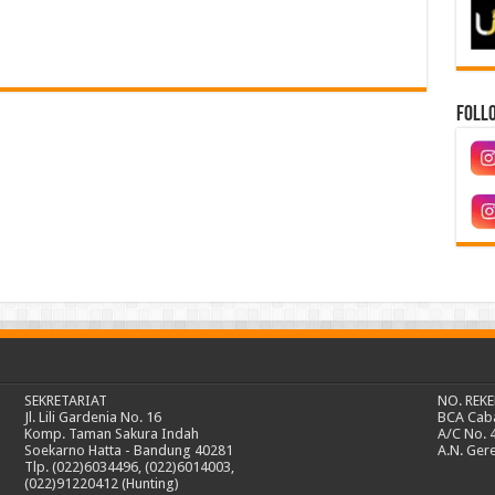
Follo
SEKRETARIAT
NO. REK
Jl. Lili Gardenia No. 16
BCA Cab
Komp. Taman Sakura Indah
A/C No. 
Soekarno Hatta - Bandung 40281
A.N. Ger
Tlp. (022)6034496, (022)6014003,
(022)91220412 (Hunting)