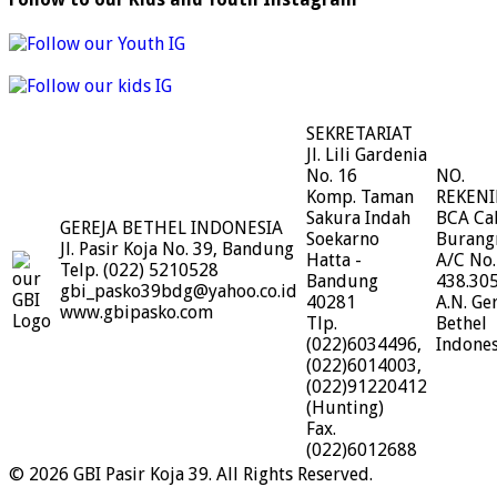
SEKRETARIAT
Jl. Lili Gardenia
No. 16
NO.
Komp. Taman
REKEN
Sakura Indah
BCA Ca
GEREJA BETHEL INDONESIA
Soekarno
Burang
Jl. Pasir Koja No. 39, Bandung
Hatta -
A/C No.
Telp. (022) 5210528
Bandung
438.30
gbi_pasko39bdg@yahoo.co.id
40281
A.N. Ge
www.gbipasko.com
Tlp.
Bethel
(022)6034496,
Indones
(022)6014003,
(022)91220412
(Hunting)
Fax.
(022)6012688
© 2026 GBI Pasir Koja 39. All Rights Reserved.