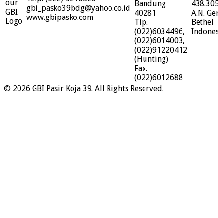
Bandung
438.30
gbi_pasko39bdg@yahoo.co.id
40281
A.N. Ge
www.gbipasko.com
Tlp.
Bethel
(022)6034496,
Indones
(022)6014003,
(022)91220412
(Hunting)
Fax.
(022)6012688
© 2026 GBI Pasir Koja 39. All Rights Reserved.