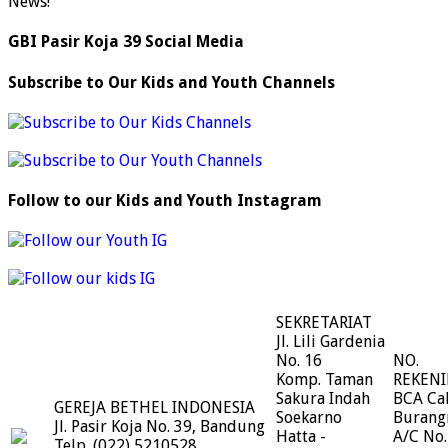
News!
GBI Pasir Koja 39 Social Media
Subscribe to Our Kids and Youth Channels
Follow to our Kids and Youth Instagram
SEKRETARIAT
Jl. Lili Gardenia
No. 16
NO.
Komp. Taman
REKEN
Sakura Indah
BCA Ca
GEREJA BETHEL INDONESIA
Soekarno
Burang
Jl. Pasir Koja No. 39, Bandung
Hatta -
A/C No.
Telp. (022) 5210528