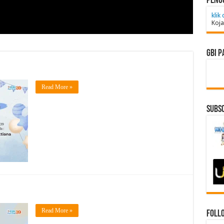
Peng
klik 
Koja
GBI P
Read More »
Subsc
Read More »
Follo