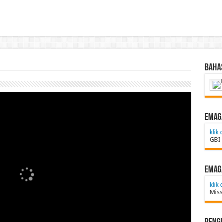
Baha
emag
klik 
GBI 
emag
klik 
Miss