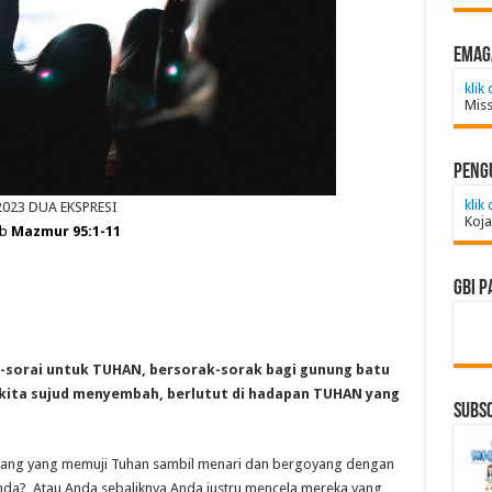
emag
klik 
Miss
Peng
klik 
2023 DUA EKSPRESI
Koja
ab
Mazmur 95:1-11
GBI P
k-sorai untuk TUHAN, bersorak-sorak bagi gunung batu
kita sujud menyembah, berlutut di hadapan TUHAN yang
Subsc
orang yang memuji Tuhan sambil menari dan bergoyang dengan
Anda? Atau Anda sebaliknya Anda justru mencela mereka yang