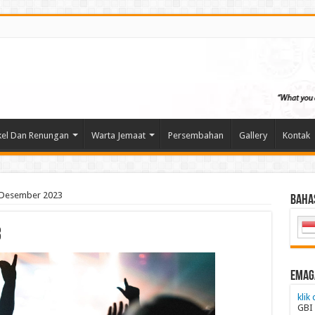
kel Dan Renungan
Warta Jemaat
Persembahan
Gallery
Kontak
 Desember 2023
Baha
3
emag
klik 
GBI 