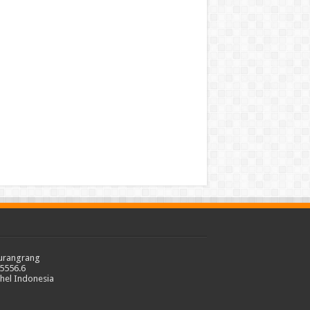
urangrang
5556.6
thel Indonesia