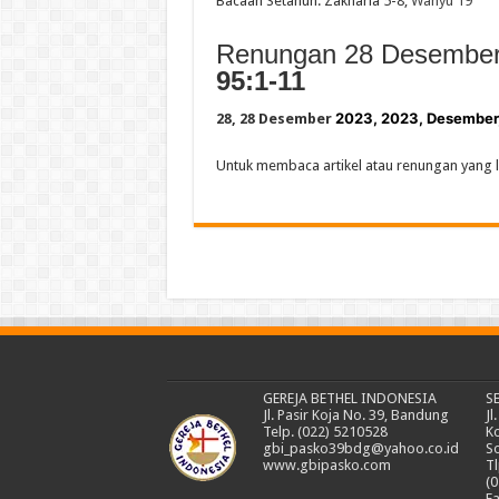
Bacaan Setahun: Zakharia 5-8;
Wahyu 19
Renungan 28 Desember 
95:1-11
2023, 2023, Desember
28, 28 Desember
Untuk membaca artikel atau renungan yang l
GEREJA BETHEL INDONESIA
S
Jl. Pasir Koja No. 39, Bandung
Jl
Telp. (022) 5210528
K
gbi_pasko39bdg@yahoo.co.id
S
www.gbipasko.com
Tl
(0
Fa