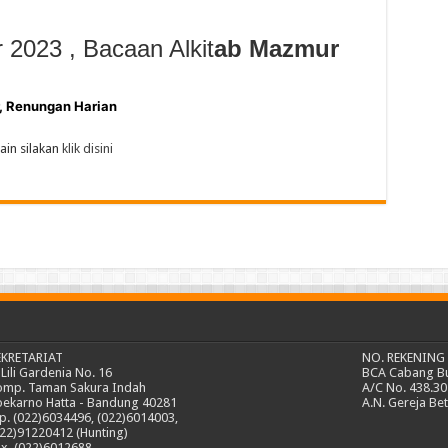
2023 , Bacaan Alkit
ab
Mazmur
, Renungan Harian
ain silakan
klik disini
EKRETARIAT
NO. REKENING
. Lili Gardenia No. 16
BCA Cabang B
omp. Taman Sakura Indah
A/C No. 438.30
oekarno Hatta - Bandung 40281
A.N. Gereja Be
p. (022)6034496, (022)6014003,
22)91220412 (Hunting)
x. (022)6012688